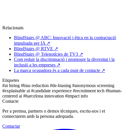
Relacionats
BlindStairs @ ABC: Innovació i ètica en la contractació
impulsada per IA
↗
BlindStairs @ RTVE
↗
BlindStairs @ Telenotícies de TV3
↗
Com reduir la discriminació i promoure la diversitat i la
inclusió a les empreses
↗
La marca ocupadora és a cada punt de contacte
↗
Etiquetes
#ai hiring
#bias reduction
#de-biasing
#anonymous screening
#explainable ai
#candidate experience
#recruitment tech
#human-
centered ai
#barcelona innovation
#impact info
Contacte
Per a premsa, partners o demos tècniques, escriu-nos i et
connectarem amb la persona adequada.
Contactar