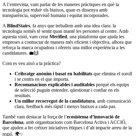
A l’entrevista, vam parlar de les maneres pràctiques en què la
tecnologia pot
reduir
els biaixos, quan es dissenya amb
transparència, supervisió humana i equitat incorporades.
A
BlindStairs
, fa anys que treballem amb una idea clara: la
tecnologia només té sentit quan manté les persones al centre. Amb
aquesta visió, vam crear
Merified
, una plataforma que ajuda les
empreses a contractar de manera més eficient i objectiva, alhora que
reforça la marca ocupadora i ofereix una millor experiència a les
candidatures. 💼🙌
Com es veu això a la pràctica?
Cribratge anònim i basat en habilitats
que elimina el soroll
i se centra en el que importa.
Recomanacions explicables i auditables
perquè els equips
de selecció puguin entendre, qüestionar i confiar en els
resultats.
Un millor recorregut de la candidatura
, amb comunicació
clara, feedback més ràpid i menys biaixos a cada pas.
També vam destacar la força de l’
ecosistema d’innovació de
Barcelona
, amb organitzacions com Barcelona Activa i ACCIÓ,
que ajuden a fer créixer iniciatives ètiques i d’alt impacte arreu de la
regió. 🌍✨