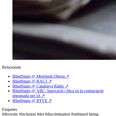
Relacionats
BlindStairs @ Metròpoli Oberta
↗
BlindStairs @ RAC1
↗
BlindStairs @ Catalunya Ràdio
↗
BlindStairs @ ABC: Innovació i ètica en la contractació
impulsada per IA
↗
BlindStairs @ RTVE
↗
Etiquetes
#diversity
#inclusion
#dei
#discrimination
#unbiased hiring