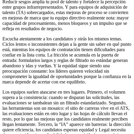
Reducir sesgos amplía tu pool de talento y fortalece la percepción
entre grupos infrarrepresentados. Y para equipos de adquisición de
talento (TA) sobrecargados, estas mejoras de proceso se convierten
en mejoras de marca que tu equipo directivo realmente nota: mayor
capacidad de procesamiento, menos bloqueos y un impulso que se
refleja en resultados de negocio.
Escucha atentamente a los candidatos y oirás los mismos temas.
Ciclos lentos o inconsistentes dejan a la gente sin saber en qué punto
está, mientras los equipos de contratación tienen dificultades para
confiar en la lista corta. La fricción se acumula en la puerta de
entrada: formularios largos y reglas de filtrado no estándar generan
abandono y idas y vueltas. Y la equidad sigue siendo una
preocupación constante: los líderes quieren velocidad sin
comprometer la igualdad de oportunidades porque la confianza en la
marca depende de acertar con ese equilibrio.
Los equipos suelen atascarse en tres lugares. Primero, el volumen
supera a la consistencia: cuando se disparan las solicitudes, las
evaluaciones se tambalean sin un filtrado estandarizado. Segundo,
las herramientas son un mosaico: el sitio de carreras vive en el ATS,
las evaluaciones están en otro lugar y las hojas de cálculo llevan el
resto, por lo que las mejoras que los candidatos realmente perciben
llegan lentamente. Tercero, la “IA” aparece sin barreras: la dirección
quiere eficiencia, los candidatos esperan equidad y Legal necesita