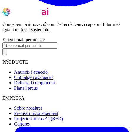
Concebem la innovació com l’eina del canvi cap a un futur més
igualitari, just i sostenible.
El teu email per unir-te
PRODUCTE
Anuncis i atracció
Cribratge i avaluació
Defensa i compliment
Plans i preus
EMPRESA
Sobre nosaltres
Premsa i reconeixement
Projecte Unbias AI (R+D)
Carreres