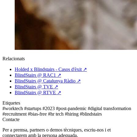
Relacionats
Holded x Blindstairs - Casos d'èxit
↗
BlindStairs @ RAC1
↗
BlindStairs @ Catalunya Ràdio
↗
BlindStairs @ TVE
↗
BlindStairs @ RTVE
↗
Etiquetes
#worktech
#startups
#2023
#post-pandemic
#digital transformation
#recruitment
#bias-free
#hr tech
#hiring
#blindstairs
Contacte
Per a premsa, partners o demos tècniques, escriu-nos i et
connectarem amb la persona adequada.