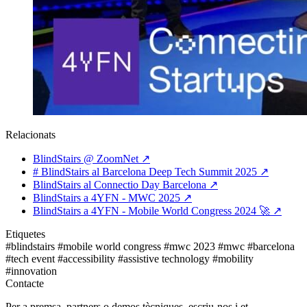
Relacionats
BlindStairs @ ZoomNet
↗
# BlindStairs al Barcelona Deep Tech Summit 2025
↗
BlindStairs al Connectio Day Barcelona
↗
BlindStairs a 4YFN - MWC 2025
↗
BlindStairs a 4YFN - Mobile World Congress 2024 🚀
↗
Etiquetes
#blindstairs
#mobile world congress
#mwc 2023
#mwc
#barcelona
#tech event
#accessibility
#assistive technology
#mobility
#innovation
Contacte
Per a premsa, partners o demos tècniques, escriu-nos i et