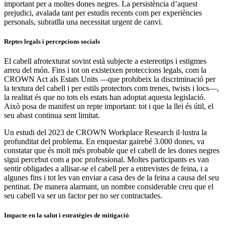
important per a moltes dones negres. La persistència d’aquest
prejudici, avalada tant per estudis recents com per experiències
personals, subratlla una necessitat urgent de canvi.
Reptes legals i percepcions socials
El cabell afrotexturat sovint està subjecte a estereotips i estigmes
arreu del món. Fins i tot on existeixen proteccions legals, com la
CROWN Act als Estats Units —que prohibeix la discriminació per
la textura del cabell i per estils protectors com trenes, twists i locs—,
la realitat és que no tots els estats han adoptat aquesta legislació.
Això posa de manifest un repte important: tot i que la llei és útil, el
seu abast continua sent limitat.
Un estudi del 2023 de CROWN Workplace Research il·lustra la
profunditat del problema. En enquestar gairebé 3.000 dones, va
constatar que és molt més probable que el cabell de les dones negres
sigui percebut com a poc professional. Moltes participants es van
sentir obligades a allisar-se el cabell per a entrevistes de feina, i a
algunes fins i tot les van enviar a casa des de la feina a causa del seu
pentinat. De manera alarmant, un nombre considerable creu que el
seu cabell va ser un factor per no ser contractades.
Impacte en la salut i estratègies de mitigació