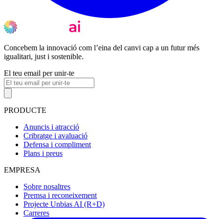
Concebem la innovació com l’eina del canvi cap a un futur més
igualitari, just i sostenible.
El teu email per unir-te
PRODUCTE
Anuncis i atracció
Cribratge i avaluació
Defensa i compliment
Plans i preus
EMPRESA
Sobre nosaltres
Premsa i reconeixement
Projecte Unbias AI (R+D)
Carreres