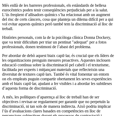
Més enllà de les barreres professionals, els estàndards de bellesa
eurocèntrics poden tenir conseqüències perjudicials per a la salut.
L’ús freqüent d’allisadors químics s’ha relacionat amb un augment
del risc de certs càncers, cosa que planteja un dilema difícil per a qui
vol evitar aquests químics però també tem la discriminació al lloc de
treball.
Històries personals, com la de la psicòloga clínica Donna Dockery,
que va tenir dificultats per triar un pentinat "adequat" per a fotos
professionals, donen testimoni de l’abast del problema.
Per abordar de debò aquest biaix capil·lar, és crucial que els líders de
les organitzacions prenguin mesures proactives. Aquestes inclouen
educació contínua sobre la discriminació pel cabell i el texturisme,
facilitada per experts i mitjançant materials que reflecteixin una
diversitat de textures capil·lars. També és vital fomentar un entorn
on els empleats puguin compartir obertament les seves experiències
amb el biaix capil·lar, ajudant a fer visibles i a abordar les subtileses
d’aquesta forma de discriminació.
A més, les polítiques d’aparença al lloc de treball han de ser
objectives i revisar-se regularment per garantir que no perpetuïn la
discriminació, ni tan sols de manera indirecta. Això podria implicar
l’ús d’avaluacions clares basades en competències en lloc de
percepcions subjectives durant els processos de contractació i