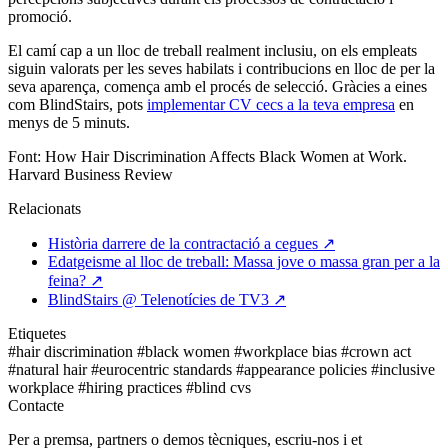
promoció.
El camí cap a un lloc de treball realment inclusiu, on els empleats
siguin valorats per les seves habilats i contribucions en lloc de per la
seva aparença, comença amb el procés de selecció. Gràcies a eines
com BlindStairs, pots
implementar CV cecs a la teva empresa
en
menys de 5 minuts.
Font: How Hair Discrimination Affects Black Women at Work.
Harvard Business Review
Relacionats
Història darrere de la contractació a cegues
↗
Edatgeisme al lloc de treball: Massa jove o massa gran per a la
feina?
↗
BlindStairs @ Telenotícies de TV3
↗
Etiquetes
#hair discrimination
#black women
#workplace bias
#crown act
#natural hair
#eurocentric standards
#appearance policies
#inclusive
workplace
#hiring practices
#blind cvs
Contacte
Per a premsa, partners o demos tècniques, escriu-nos i et