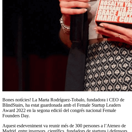
Bones notícies! La Marta Rodríguez-Tobalo, fundadora i CEO de
BlindStairs, ha estat guardonada amb el Female Startup Leaders
Award 2022 en la segona edició del congrés nacional Female
Founders Day.
Aquest esdeveniment va reunir més de 300 persones a l’Ateneo de
Madrid, entre inversors, científics, fundadors de startups i defensors