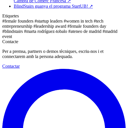
Cambra de Comerç Francesa
↗
BlindStairs guanya el programa StartUB!
↗
Etiquetes
#female founders
#startup leaders
#women in tech
#tech
entrepreneurship
#leadership award
#female founders day
#blindstairs
#marta rodríguez-tobalo
#ateneo de madrid
#madrid
event
Contacte
Per a premsa, partners o demos tècniques, escriu-nos i et
connectarem amb la persona adequada.
Contactar