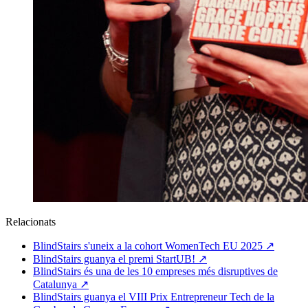
Relacionats
BlindStairs s'uneix a la cohort WomenTech EU 2025
↗
BlindStairs guanya el premi StartUB!
↗
BlindStairs és una de les 10 empreses més disruptives de
Catalunya
↗
BlindStairs guanya el VIII Prix Entrepreneur Tech de la