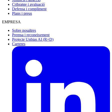
Cribratge i avaluació
Defensa i compliment
Plans i preus
EMPRESA
Sobre nosaltres
Premsa i reconeixement
Projecte Unbias AI (R+D)
Carreres