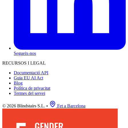
Segueix-nos
RECURSOS I LEGAL
Documentació API
Guia EU AI Act
Blog
Política de privacitat
Termes del servei
© 2026 Blindstairs S.L.
•
Fet a Barcelona