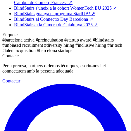
Cambra de Comerç Francesa
↗
BlindStairs s'uneix a la cohort WomenTech EU 2025
↗
BlindStairs guanya el programa StartUB!
↗
BlindStairs al Connectio Day Barcelona
↗
BlindStairs a la Cimera de Catalunya 2025
↗
Etiquetes
#barcelona activa
#preincubation
#startup award
#blindstairs
#unbiased recruitment
#diversity hiring
#inclusive hiring
#hr tech
#talent acquisition
#barcelona startups
Contacte
Per a premsa, partners o demos tècniques, escriu-nos i et
connectarem amb la persona adequada.
Contactar