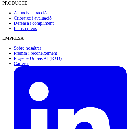
PRODUCTE
Anuncis i atracció
Cribratge i avaluació
Defensa i compliment
Plans i preus
EMPRESA
Sobre nosaltres
Premsa i reconeixement
Projecte Unbias AI (R+D)
Carreres